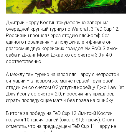
Дмитрий Happy Костин триумфально завершил
очередной крупный турнир по Warcraft 3 TeD Cup 12.
Россиянин прошел через стадию плей-офф без
единого поражения – в полуфинале и финале он
разгромил двух корейских грандов Ум FoCuS Хью-
саба и Джанг Moon Джае-хо со счетом 3:0 и 4:0
соответственно.
А между тем турнир начался для Happy с непростой
ситуации – в первом же матче первой групповой
стадии он со счетом 0:2 уступил корейцу Джо LawLiet
Джу-йеону со счетом 2:0, и россиянину пришлось
играть последующие матчи без права на ошибку.
В итоге за победу на TeD Cup 12 Дмитрий Костин
получил 10 тысяч юаней (около $1,5 тысяч). Стоит
отметить, что на предыдущем TeD Cup 11 Happy не