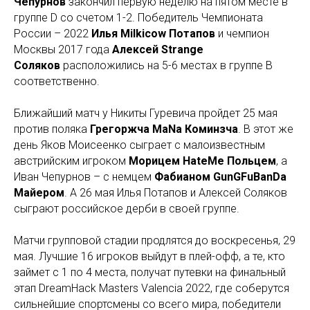
Чепурнов
закончил первую неделю на пятом месте в
группе D со счетом 1-2. Победитель Чемпионата
России – 2022
Илья Milkicow Потапов
и чемпион
Москвы 2017 года
Алексей Strange
Соляков
расположились на 5-6 местах в группе B
соответственно.
Ближайший матч у Никиты Гуревича пройдет 25 мая
против поляка
Грегоржча MaNa Коминзча
. В этот же
день Яков Моисеенко сыграет с малоизвестным
австрийским игроком
Морицем HateMe Польцем
, а
Иван Чепурнов – с немцем
Фабианом GunGFuBanDa
Майером
. А 26 мая Илья Потапов и Алексей Соляков
сыграют российское дерби в своей группе.
Матчи групповой стадии продлятся до воскресенья, 29
мая. Лучшие 16 игроков выйдут в плей-офф, а те, кто
займет с 1 по 4 места, получат путевки на финальный
этап DreamHack Masters Valencia 2022, где соберутся
сильнейшие спортсмены со всего мира, победители