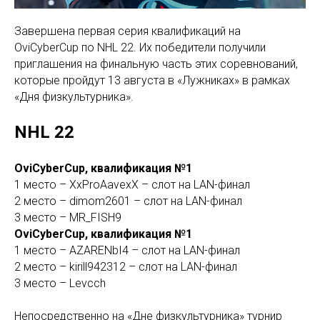
Завершена первая серия квалификаций на
OviCyberCup по NHL 22. Их победители получили
приглашения на финальную часть этих соревнований,
которые пройдут 13 августа в «Лужниках» в рамках
«Дня физкультурника».
NHL 22
OviCyberCup, квалификация №1
1 место – XxProAavexX – слот на LAN-финал
2 место – dimom2601 – слот на LAN-финал
3 место – MR_FISH9
OviCyberCup, квалификация №1
1 место – AZARENbI4 – слот на LAN-финал
2 место – kirill942312 – слот на LAN-финал
3 место – Levcch
Непосредственно на «Дне физкультурника» турнир